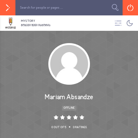
MYSTORY
ᲛᲝᲧᲔᲕᲘ ᲨᲔᲜᲘ ᲘᲡᲢᲝᲠᲘᲐ
Mariam Absandze
OFFLINE
•
0 OUT OF 5
0 RATINGS