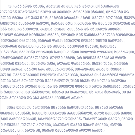
დილაა ანდა ღამეა, შუადღე კი მოვიდა დაღლით! ამგვარად
დილიდან შუადღემდე წელი კი ერთვის, გონებით იბრძვი, იზრდები და
კვლავ რჩება. აწ უკვე წერ, მაგრამ არააქვს აზრი. ყველა გოდებამ, ყველ
ტკივილმა ანკარად ჩავლო, მაგრამ გული, გონება და შემდეგ თვალები ა
ესაა ტკივილამყოლი. ურჩობ, უღიმი, გიყვარს და ღამეულს კვდები,
რატომ? რადგან სიტყვები რჩება, წლების წინ ნათქვამი კვლავ მეორდება
ქმედებები იცვლება, მაგრამ დამახნჯებული გონება შიშში გაგდებს,
გიპყრობს გაფრთხილებს და შენც ამ საცოდავ ტყავში, საცოდავ
თვალებში ნაპოვნი ღმერთის სახით, შენით ცდილობ ლომური სიმარდით,
სიმძლავრით გაუმკლავდე. გულში ამბობ, არ მოგცემ ნებას! ამ დროს
იხედები გვერძე. ღმერთს ეძებ, ალბათ დაიკარგა. იხევი უკან, რადგან
იმედი გაქრა. მარტო ხარ მსხვერპლთან, ვერაფრით არგე სიტყვები
გულში. უკან დახევით ცდილობ თავდაცვას, მაგრამ ის ? მარტოა! ფიქრობ
ძალას ატან მოძალადეს შეებრძოლო, უკან გხევს და სილაც გხვდება…
საშინელებაა წლები მიდიან და ყოველი დეტალი გულს ეხეთქება. მტკივ
ის ტკივილი მისი განცდილი, ვტირი იმ ცრემლით ის, რომ ტიროდა, მე იმ
დღეს მოვკვდი და ასე კვდება ქვეყნად ათასი.
მიწა თითქოს ახლიდან იწყებას გაცოცხლებას. მწვანე ბალახს
შეხედავ ნამიანს, სუნით სიცოცხლის მანიშნებელს, გულს ემჩნევა იმედი
მზით განთიადისკენ, ხვალინდელი დღისკენ- ”ხვალ” არის იმედი, იმედი
კი რწმენაა, უფლად ყოფნის, საკუთარ თავზე ნებად ქცევის, ძალის
მატარებელი. ახლა კი, თავად განსაზღვრე ბოლო ნაბიჯი