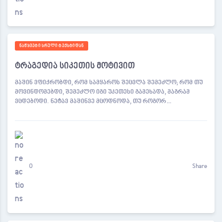
ᲜᲐᲬᲧᲕᲔᲢᲘ ᲡᲠᲣᲚᲘ ᲢᲔᲥᲡᲢᲘᲓᲐᲜ
ტრაგედია სიკეთის მოტივით
მაშინ ვფიქრობდი, რომ სამყაროს შეცვლა შემეძლო; რომ თუ
მოვინდომებდი, შემეძლო იგი უკეთესი გამეხადა, მაგრამ
ვცდებოდი. ნეტავ მაშინვე მცოდნოდა, თუ როგორ…
0
Share