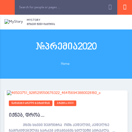
MYSTORY
ᲛᲝᲧᲔᲕᲘ ᲨᲔᲜᲘ ᲘᲡᲢᲝᲠᲘᲐ
#პრემია2020
Home
ᲜᲐᲬᲧᲕᲔᲢᲘ ᲡᲠᲣᲚᲘ ᲢᲔᲥᲡᲢᲘᲓᲐᲜ
ᲞᲠᲔᲛᲘᲐ 2020
იქნებ, დროა…
მზის სხივი შემოიჭრა ოთხ კედელში, კედელზე
ჩამოკიდებულმა სარკემ ადამიანის სილუეტი აირეკლა. …