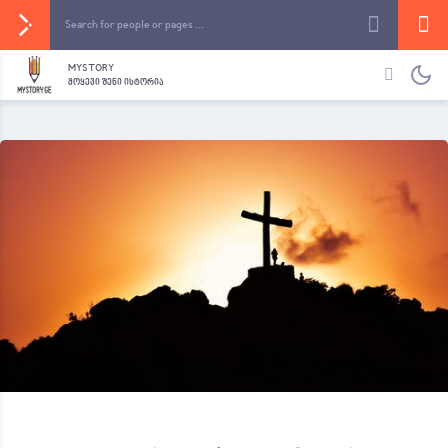
MYSTORY
ᲛᲝᲧᲔᲕᲘ ᲨᲔᲜᲘ ᲘᲡᲢᲝᲠᲘᲐ