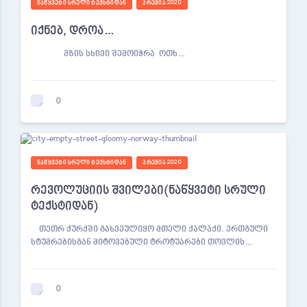
ᲜᲐᲬᲧᲕᲔᲢᲘ ᲡᲠᲣᲚᲘ ᲢᲔᲥᲡᲢᲘᲓᲐᲜ
ᲞᲠᲔᲛᲘᲐ 2020
იქნებ, დროა…
მზის სხივი შემოიჭრა ოთხ…
0
ᲜᲐᲬᲧᲕᲔᲢᲘ ᲡᲠᲣᲚᲘ ᲢᲔᲥᲡᲢᲘᲓᲐᲜ
ᲞᲠᲔᲛᲘᲐ 2020
რევოლუციის შვილები(ნაწყვეტი სრული
ტექსტიდან)
თეთრ ქურქში გახვეულიყო მთელი ქალაქი. ერთგული
სტუმრებისგან მიტოვებული ტროტუარები თოვლის…
0