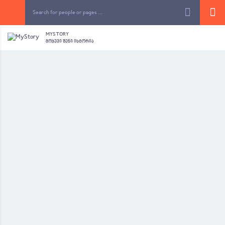
MYSTORY
ᲛᲝᲧᲔᲕᲘ ᲨᲔᲜᲘ ᲘᲡᲢᲝᲠᲘᲐ