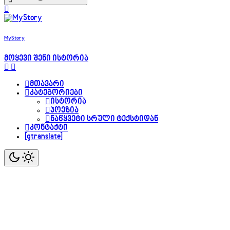
MyStory
მოყევი შენი ისტორია
მთავარი
კატეგორიები
ისტორია
პოეზია
ნაწყვეტი სრული ტექსტიდან
კონტაქტი
[gtranslate]