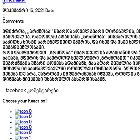
mindshaker
დეკემბერი 16, 2021
Date
Comments
ვფიქრობ, ,,გრძნობა’’ წყაროა ყოველგვარი ღირებულის, ე
გამომელია. რატომღაც ადამიანს ,,გრძნობა’’ სიყვარულის
საკითხს ხისტი სარტყელივით ეკვრის, და ისევ და ისევ ხ
შემადგენლობაში.
რომ დავფიქრდეთ ,,გრძნობა’’ მმართველია ადამიანის და არ
ხატავს, მღერის და საერთოდ ყველაფერი ,გრძნობით’’ იკვ
შეგრძნების უნარი ტოვებს ადამიანს, მას აღარ შეუძლია ი
მოხვდა იმ სასწავლებელში რომელზეც ოცნებობდა. აღფთროვ
იქნება თუ არა, უაზრობის იმ შეგრძნებას იწვევს, რომლი
დინებას მიჰყვები უსასრულო აბსურდისაკენ.
facebook კომენტარები
Choose your
Reaction!
0
0
0
0
0
1