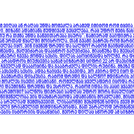
 ვიღაც ან რაღაც უნდა მომეკლა არამედ იმიტომ რომ ტყვია 
. მიზანი ადამიანს მუდმივად გეცვლება, რაც უფრო მეტს ნა
უ რა თქმა უნდა განვითარება გსურს”: წამიერად გაიფიქრა 
ან ერთად წყალში მოისროლა, თან გვამი გაჭრეს რომ მარტ
ელვა იყო, ვინ იყვნენ ფრედი და სალნო? რატომ მაინცდამ
ენებდა..მაღვიძარას დაასწრო გაღვიძება, მიასნუზა და შეეც
უცნაური ჩვევა ქონდა სესის, დილას აბოყინებდა ხოლმე, რა
ა არასდროს მიუქცევია სანამ სიზმარში ციფრი 22 არ დაესი
 ჩვეულად დააბოყინა და გააგრძელა დილის რუტინა, მზეზე დ
ვსებდა სესის, ადგა ჩაიცვა და გავიდა. ჰო კვირა დღე იყო 
 გაემართა დისკუსია, რატომ ფრედი და სალნო? მდინარის პი
ოკლეს ისეთი ადამიანი, რომელმაც ყველაფერი იცოდა რა უ
 დაუმიზნა ფრედმა და ესროლა, რატომ იდგა ის კაცი ყვავი
რემოში? სალნოს ფიქრები სადღაც უფრო შორს წასულიყო, 
იშვნელობა ვის დაეხმარებოდა ადამიანის მოკვლაში, მისთვი
ა სრულიად შემთხვევით, ლისაბონში შეხვდნენ ხიდის ქვეშ 
ლი ჟრიამულით მიმდინარეობდა, მათ უბრალოდ ერთმანეთი 
მრების ისტორიის დასაწყისი, მეორე დილაც სწორედ ამ სიზ