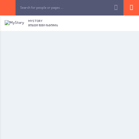
MYSTORY
ᲛᲝᲧᲔᲕᲘ ᲨᲔᲜᲘ ᲘᲡᲢᲝᲠᲘᲐ