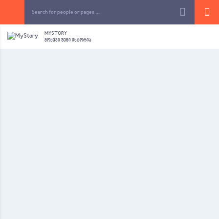
MYSTORY
ᲛᲝᲧᲔᲕᲘ ᲨᲔᲜᲘ ᲘᲡᲢᲝᲠᲘᲐ