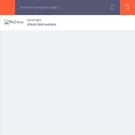
MYSTORY
ᲛᲝᲧᲔᲕᲘ ᲨᲔᲜᲘ ᲘᲡᲢᲝᲠᲘᲐ