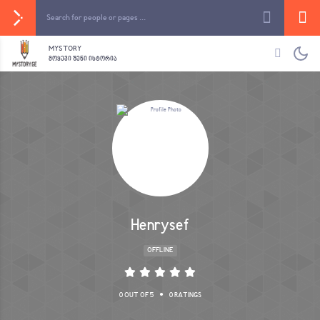
MYSTORY
ᲛᲝᲧᲔᲕᲘ ᲨᲔᲜᲘ ᲘᲡᲢᲝᲠᲘᲐ
Henrysef
OFFLINE
•
0 OUT OF 5
0 RATINGS