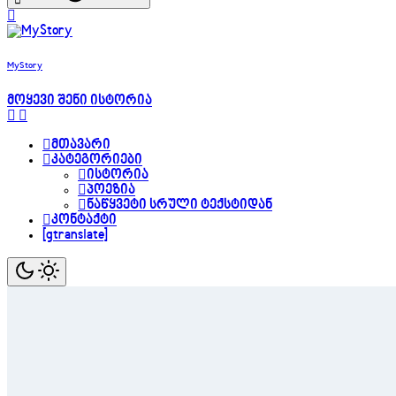
MyStory
მოყევი შენი ისტორია
მთავარი
კატეგორიები
ისტორია
პოეზია
ნაწყვეტი სრული ტექსტიდან
კონტაქტი
[gtranslate]