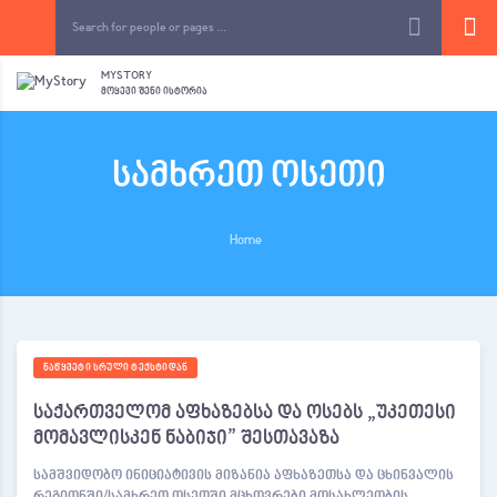
MYSTORY
ᲛᲝᲧᲔᲕᲘ ᲨᲔᲜᲘ ᲘᲡᲢᲝᲠᲘᲐ
სამხრეთ ოსეთი
Home
ᲜᲐᲬᲧᲕᲔᲢᲘ ᲡᲠᲣᲚᲘ ᲢᲔᲥᲡᲢᲘᲓᲐᲜ
საქართველომ აფხაზებსა და ოსებს „უკეთესი
მომავლისკენ ნაბიჯი” შესთავაზა
სამშვიდობო ინიციატივის მიზანია აფხაზეთსა და ცხინვალის