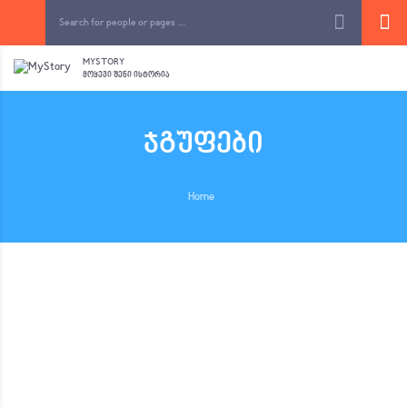
MYSTORY
ᲛᲝᲧᲔᲕᲘ ᲨᲔᲜᲘ ᲘᲡᲢᲝᲠᲘᲐ
ჯგუფები
Home