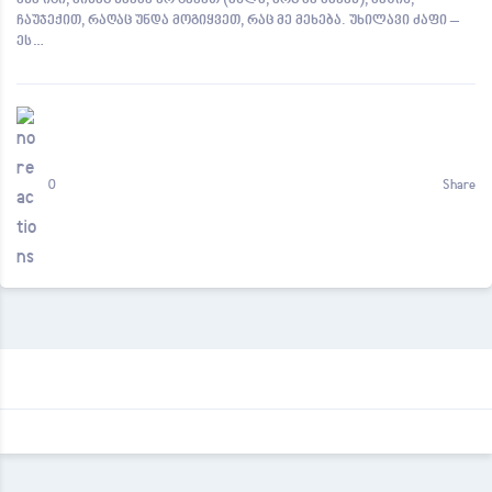
ესე იგი, ვისაც საქმე არ გაქვთ (ახლა, არც მე მაქვს), მაშინ,
ჩაუჯექით, რაღაც უნდა მოგიყვეთ, რაც მე მეხება. უხილავი ძაფი –
ეს…
0
Share
Mystory.ge