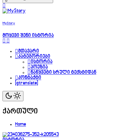
MyStory
მოყევი შენი ისტორია
მთავარი
კატეგორიები
ისტორია
პოეზია
ნაწყვეტი სრული ტექსტიდან
კონტაქტი
[gtranslate]
ქართული
Home