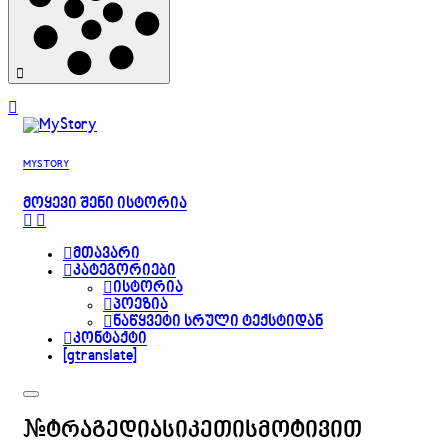
MYSTORY
ᲛᲝᲧᲔᲕᲘ ᲨᲔᲜᲘ ᲘᲡᲢᲝᲠᲘᲐ
მთავარი
კატეგორიები
ისტორია
პოეზია
ნაწყვეტი სრული ტექსტიდან
კონტაქტი
[gtranslate]
#ტრაგედიასიკეთისმოტივით