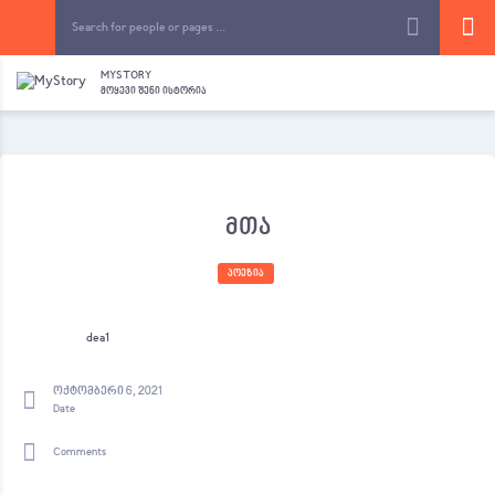
MYSTORY
ᲛᲝᲧᲔᲕᲘ ᲨᲔᲜᲘ ᲘᲡᲢᲝᲠᲘᲐ
მთა
ᲞᲝᲔᲖᲘᲐ
dea1
ოქტომბერი 6, 2021
Date
Comments