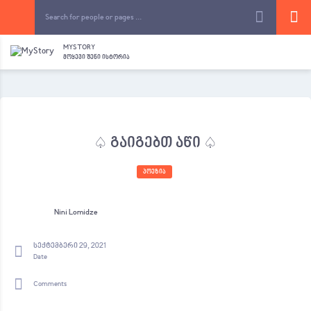
MYSTORY
ᲛᲝᲧᲔᲕᲘ ᲨᲔᲜᲘ ᲘᲡᲢᲝᲠᲘᲐ
♤ გაიგებთ აწი ♤
ᲞᲝᲔᲖᲘᲐ
Nini Lomidze
სექტემბერი 29, 2021
Date
Comments