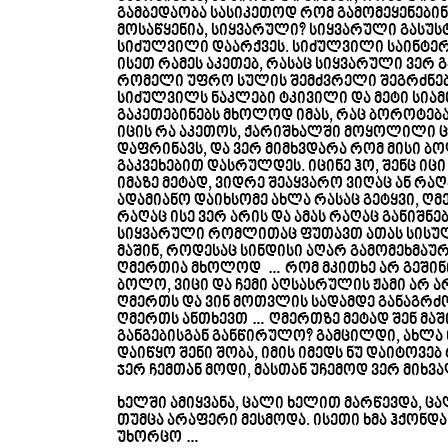
გამბედაობა სასიკეთოდ რომ გამომეყენებინა
მოსაწყენია, სიყვარული? სიყვარული გასუსტ
სიძულვილი დაარქვეს. სიძულვილი საინტერე
ისეთ რამეს აკეთებ, რასაც სიყვარული ვერ 
რომელი უფრო სულის შემძვრელი შეგრძნება
სიძულვილს ნაკლები ტკივილი და მეტი სია
გაკეთებინებს მხოლოდ იმას, რაც ბოროტებ
იცის რა აკეთოს, ქარიშხალში მოყოლილი 
დაფრინავს, და ვერ მიმხვდარა რომ მისი ბ
გაკვეხებით დასრულდეს. იცინე ჰო, შენც იც
იმაზე მეტად, ვიდრე შეაყვარო ვიღაც ან რა
ადამიანო დაიხსომე ახლა რასაც გეტყვი, ღმ
რაღაც ისე ვერ არის და ამას რაღაც განიშნე
სიყვარული რომლითაც ფუთავთ ათას სისულ
მაშინ, როდესაც სინდისი აღარ გამომეხმაურ
ღმერთია მხოლოდ … რომ მკითხე არ გეშინია
ბოლო, ვიცი და ჩემი აღსასრულის ჟამი არ ა
ღმერთს და ვინ მოთვლის სადამდე განაგრძობ
ღმერთს ანთხევთ … ღმერთზე მეტად შენ მაშინ
განგებისგან განწირულო? გამცილდი, ახლა თ
დაიწყო შენი შობა, იმის იმედს ნუ დაიტოვებ
ჯერ ჩემთან მოდი, მასთან უჩემოდ ვერ მიხვა
ხელში ამიყვანა, ცალი ხელით მარწევდა, 
თუმცა არაფერი მესმოდა. ისეთი ხმა ჰქონდა
უხორცო …