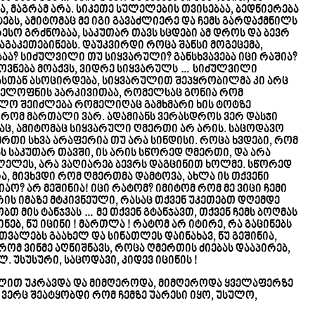
, მაგრამ არა. სიკეთე სულელების თვისებაა, ბედნიერება
ებს, ამიტომაც მე იგი გავაძლიერე და ჩემს გარდაქმნილს
სო გრძნობაა, საკუთარ თავს სცდები ამ დროს და ბევრ
გაგაკეთებინებს. დაუკვირდი როცა შანსი მოგეცემა,
ა? სიძულვილი თუ სიყვარული? განსხვავება იცი რაშია?
მოვნება მოაქვს, ვიდრე სიყვარულს … სიძულვილი
ასთან ასოცირდება, სიყვარულით შეპყრობილმა კი არც
ცელოფნის პარკივითაა, რომელსაც გონია რომ
ოლო შეიძლება რომელიღაც გამხმარი ხის ტოტზე
ი რომ მართალი ვარ. ადამიანს ვერასდროს ვერ დასჯი
ღაც, ამიტომაც სიყვარული ღმერთი არ არის. საცოდავო
ერთი სხვა არაფერია თუ არა სინდისი. როცა ხვდები, რომ
ბს საკუთარ თავში, ის არის სწორედ ღმერთი, და არა
ელეს, არა ვაღიარებ ბევრს დაგცინით ხოლმე. სწორედ
ა, მივხვდი რომ ღმერთმა დამტოვა, ახლა ის თქვენი
ო? არ მეშინია! იცი რატომ? იმიტომ რომ მე ვიცი ჩემი
რის იმაზე მტკივნეული, რასაც თქვენ უკეთებთ დღემდე
თ მის ტანჯვას … მე თქვენ გტანჯავთ, თქვენ ჩემს ბოღმას
ებ, ნუ იცინი ! მართლა ! რატომ არ იტირე, რა გაცინებს
ვალებს გაახელ და სინათლეს დაინახავ, ნუ გეშინია,
 რომ ვინმე აღნიშნავს, როცა ღმერთის ძიებას დააპირებ,
ლ. უსუსური, საცოდავი, კიდევ იცინის !
ცალით უკრავდა და მიმღეროდა, მიმღეროდა ყველაფერზე
 ვერც შეატყობდი რომ ჩემზე უარესი იყო, უსულო,