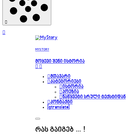
MYSTORY
ᲛᲝᲧᲔᲕᲘ ᲨᲔᲜᲘ ᲘᲡᲢᲝᲠᲘᲐ
მთავარი
კატეგორიები
ისტორია
პოეზია
ნაწყვეტი სრული ტექსტიდან
კონტაქტი
[gtranslate]
რას გაიგებ … !