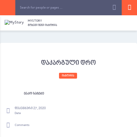
MYSTORY
ᲛᲝᲧᲔᲕᲘ ᲨᲔᲜᲘ ᲘᲡᲢᲝᲠᲘᲐ
დაკარგული დრო
ᲘᲡᲢᲝᲠᲘᲐ
იაკო ხაჩიძე
დეკემბერი 27, 2020
Date
Comments