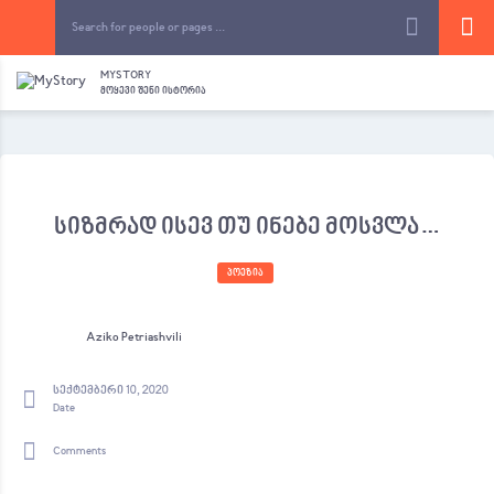
MYSTORY
ᲛᲝᲧᲔᲕᲘ ᲨᲔᲜᲘ ᲘᲡᲢᲝᲠᲘᲐ
სიზმრად ისევ თუ ინებე მოსვლა…
ᲞᲝᲔᲖᲘᲐ
Aziko Petriashvili
სექტემბერი 10, 2020
Date
Comments